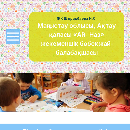
ЖК Шыракбаева Н.С.
Маңғыстау облысы, Ақтау
қаласы «Ай- Наз»
жекеменшік бөбекжай-
балабақшасы