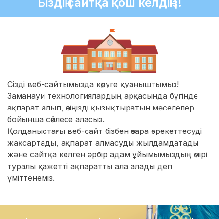
Біздің сайтқа қош келдіңіз!
Сізді веб-сайтымызда көруге қуаныштымыз!
Заманауи технологиялардың арқасында бүгінде
ақпарат алып, өзіңізді қызықтыратын мәселелер
бойынша сөйлесе аласыз.
Қолданыстағы веб-сайт бізбен өзара әрекеттесуді
жақсартады, ақпарат алмасуды жылдамдатады
және сайтқа келген әрбір адам ұйымымыздың өмірі
туралы қажетті ақпаратты ала алады деп
үміттенеміз.